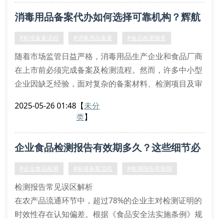
生产车间平面图必须包含消毒区域标识
消毒用品备案代办如何选择可靠机构？辉航
微生物检测指标要符合gb 15981标准
常见备案失败原因分析
种植家庭农场专业解析
#标准备案流程
#消毒用品备案
#食品检测服务
根据近三年服务案例统计，消毒用品备案失败主
随着市场监管日益严格，消毒用品生产企业和食品厂商
在上市前必须完成备案及检测流程。然而，许多中小型
企业因缺乏经验，面对复杂的备案材料、检测项目及审
核标准时往往手足无措。如何高效完成消毒用品备案代
2025-05-26 01:48
【
未分
办？怎样的机构能真正帮企业规避风险？本文将为您逐
类
】
一解答。
一、消毒用品备案的核心要求
企业食品检测报告有效期多久？这些细节必
根据《消毒产品卫生安全评价规定》，备案材料需包含
产品配方、生产工艺、检测报告等10类文件。其中，毒
须掌握
#企业食品检测
#标准备案流程
#检测报告有效期
理学检测报告和
检测报告常见误区解析
在农产品流通环节中，超过78%的企业主对检测证明的
时效性存在认知偏差。根据《食品安全法实施条例》规