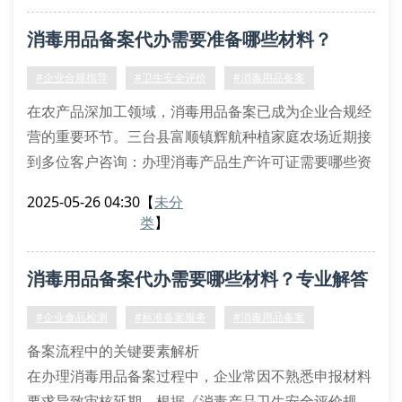
退回的风险。
消毒用品备案代办需要准备哪些材料？
备案申请表填写规范（需加盖企业公章）
产品检测报告有效期（不超过12个月）
#企业合规指导
#卫生安全评价
#消毒用品备案
生产车间环境检测数据（包含微生物指标）
在农产品深加工领域，消毒用品备案已成为企业合规经
营的重要环节。三台县富顺镇辉航种植家庭农场近期接
到多位客户咨询：办理消毒产品生产许可证需要哪些资
质文件？消毒器械备案检测指标包含哪些项目？消毒剂
2025-05-26 04:30
【
未分
备案申报流程是否存在地域差异？
类
】
备案材料核心清单
根据最新《消毒产品卫生安全评价规定》，申请主体需
消毒用品备案代办需要哪些材料？专业解答
提供消毒产品生产企业卫生许可证复印件、消毒产品卫
生安全评价报告模板、产品配方表及原料检验报告单。
助您快速通过审核
#企业食品检测
#标准备案服务
#消毒用品备案
值得注意
备案流程中的关键要素解析
在办理消毒用品备案过程中，企业常因不熟悉申报材料
要求导致审核延期。根据《消毒产品卫生安全评价规