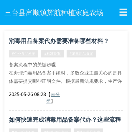
☰
三台县富顺镇辉航种植家庭农场
消毒用品备案代办需要准备哪些材料？
#企业食品检测
#标准备案
#消毒用品备案
备案流程中的关键步骤
在办理消毒用品备案手续时，多数企业主最关心的是具
体需要提交哪些证明文件。根据最新法规要求，生产许
可证、产品配方表和安全评估报告是三大核心材料。特
2025-05-26 08:28
【
未分
别要注意的是，产品检测报告必须由具备cma资质的实
类
】
验室出具，否则可能影响备案进度。
常见材料清单解析
如何快速完成消毒用品备案代办？这些流程
企业资质文件：营业执照副本需加盖公章，生产场地租
赁合同或产权证明要确保在有效期内
必须知道