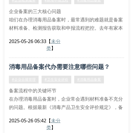
#企业检测服务
#标准申报流程
#消毒用品备案
技术文档：包含产品说明书、生产工艺流程图和
企业备案的三大核心问题
咱们在办理消毒用品备案时，最常遇到的难题就是备案
材料准备、检测报告获取和申报流程把控。去年有家本
地食品加工厂，因为不了解消毒产品分类目录，把抑菌
2025-05-26 06:33
【
未分
洗手液错报成医疗器械，导致整个项目延期三个月。
类
】
备案代办的关键五步骤
资质预审服务：确认营业执照范围是否包含消毒产品生
消毒用品备案代办需要注意哪些问题？
产/销售
产品分类判定：根据《消毒产品卫生安全评价规定》划
#企业合规管理
#卫生安全评价
#消毒用品备案
分产品类别
备案流程中的关键环节
检测方案制定：包含微生物杀灭试验和理
在办理消毒用品备案时，企业常会遇到材料准备不充分
的问题。根据最新《消毒产品卫生安全评价规定》，备
案申请需要提供产品配方表、生产工艺说明和安全评估
2025-05-26 05:42
【
未分
报告三份核心文件。值得注意的是，消毒剂的有效成分
类
】
浓度必须符合gb 27948标准要求，否则将面临备案被