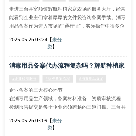
现场生产环境核查
走进三台县富顺镇辉航种植家庭农场的服务大厅，经常
领
能看到企业主们拿着厚厚的文件袋咨询备案手续。消毒
用品备案作为进入市场的”通行证”，实际操作中很多企
业因材料不全或流程错误导致审核延期。我们服务团队
2025-05-26 03:24
【
未分
发现，近30%的客户初次提交时都会遗漏关键证明文
类
】
件。
备案材料清单详解
消毒用品备案代办流程复杂吗？辉航种植家
根据《消毒产品卫生安全评价规定》，完整的消毒用品
备案资料应包括生产企业资质证明、产品配方表、生产
庭农场专业解答
#企业检测服务
#标准备案流程
#消毒用品备案
工艺流程图、检测报告书、安全评估
企业备案的三大核心环节
在消毒用品生产领域，备案材料准备、资质审核流程、
检测报告提交是每个企业必须跨越的三道门槛。三台县
富顺镇辉航种植家庭农场的备案顾问团队发现，近60%
2025-05-26 03:09
【
未分
的企业在首次申报时因材料不规范导致返工。
类
】
备案申请表填写需注意产品分类代码