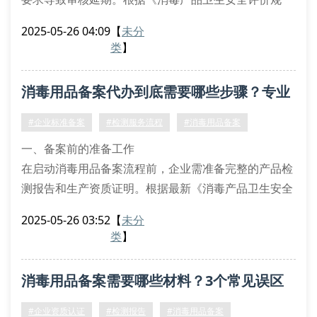
定》，备案代办需准备完整的生产企业资质证明、产品
2025-05-26 04:09
【
未分
检测报告及配方成分表。值得注意的是，消毒剂备案有
类
】
效期通常为4年，而卫生用品类备案则为2年。
常见申报问题与解决方案
消毒用品备案代办到底需要哪些步骤？专业
近期监管部门抽查发现，约35%的备案申请因微生物检
测不合格被退回。专业代办机构会提前指导客户完成重
指南来了！
#企业标准备案
#检测服务流程
#消毒用品备案
金属残留检测
一、备案前的准备工作
在启动消毒用品备案流程前，企业需准备完整的产品检
测报告和生产资质证明。根据最新《消毒产品卫生安全
评价规定》，需提供包括产品配方表、生产工艺说明等
2025-05-26 03:52
【
未分
备案申报材料，特别注意要准备符合要求的毒理学检测
类
】
数据。
二、核心备案流程解析
消毒用品备案需要哪些材料？3个常见误区
网上申报系统提交电子材料
省级卫生部门备案审核
要避开
#企业资质认证
#检测报告
#消毒用品备案