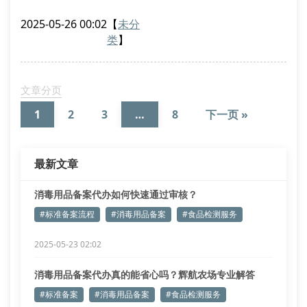
定，常规微生物检测结果的有效期限通常为6个月，重
2025-05-26 00:02
【
未分
金属污染物检测数据则保持12个月有效性。需特别注意
类
】
的是，当产品配方变更或原料供应商调整时，即便在有
效期内也必须重新送检。
权威检测机构选择指南
文章分页
查看实验室是否具有cma认证资质
1
2
3
…
8
下一页 »
确认检测范围包含具体产品类别
比对不同机构的检
最新文章
消毒用品备案代办如何快速通过审核？
#标准备案流程
#消毒用品备案
#食品检测服务
2025-05-23 02:02
消毒用品备案代办真的能省心吗？辉航农场专业解答
#标准备案
#消毒用品备案
#食品检测服务