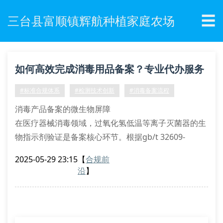
☰
三台县富顺镇辉航种植家庭农场
如何高效完成消毒用品备案？专业代办服务
全流程解析
#标准合规体系
#检测技术创新
#消毒备案流程
消毒产品备案的微生物屏障
在医疗器械消毒领域，过氧化氢低温等离子灭菌器的生
物指示剂验证是备案核心环节。根据gb/t 32609-
2016《医用清洗消毒器技术要求》，备案材料需包含器
2025-05-29 23:15
【
合规前
械表面蛋白残留量检测报告及环氧乙烷残留解析曲线。
沿
】
辉航种植家庭农场的备案工程师团队掌握pcd抗性测
试、atp生物荧光检测等23项关键指标验证技术，可协
助企业完成包括湿热灭菌柜验证、环氧乙烷灭菌循环参
数设定在内的全套技术文档